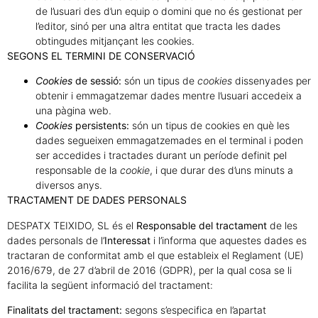
de l’usuari des d’un equip o domini que no és gestionat per
l’editor, sinó per una altra entitat que tracta les dades
obtingudes mitjançant les cookies.
SEGONS EL TERMINI DE CONSERVACIÓ
Cookies
de sessió:
són un tipus de
cookies
dissenyades per
obtenir i emmagatzemar dades mentre l’usuari accedeix a
una pàgina web.
Cookies
persistents:
són un tipus de cookies en què les
dades segueixen emmagatzemades en el terminal i poden
ser accedides i tractades durant un període definit pel
responsable de la
cookie
, i que durar des d’uns minuts a
diversos anys.
TRACTAMENT DE DADES PERSONALS
DESPATX TEIXIDO, SL és el
Responsable del tractament
de les
dades personals de l’
Interessat
i l’informa que aquestes dades es
tractaran de conformitat amb el que estableix el Reglament (UE)
2016/679, de 27 d’abril de 2016 (GDPR), per la qual cosa se li
facilita la següent informació del tractament:
Finalitats del tractament:
segons s’especifica en l’apartat