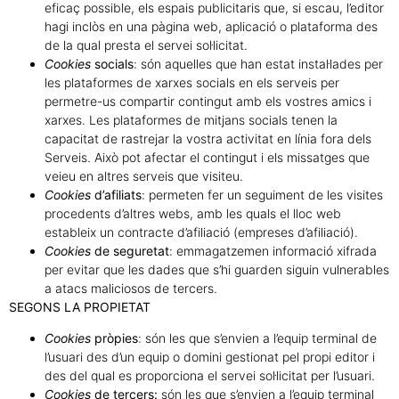
eficaç possible, els espais publicitaris que, si escau, l’editor
hagi inclòs en una pàgina web, aplicació o plataforma des
de la qual presta el servei sol·licitat.
Cookies
socials
: són aquelles que han estat instal·lades per
les plataformes de xarxes socials en els serveis per
permetre-us compartir contingut amb els vostres amics i
xarxes. Les plataformes de mitjans socials tenen la
capacitat de rastrejar la vostra activitat en línia fora dels
Serveis. Això pot afectar el contingut i els missatges que
veieu en altres serveis que visiteu.
Cookies
d’afiliats
: permeten fer un seguiment de les visites
procedents d’altres webs, amb les quals el lloc web
estableix un contracte d’afiliació (empreses d’afiliació).
Cookies
de seguretat
: emmagatzemen informació xifrada
per evitar que les dades que s’hi guarden siguin vulnerables
a atacs maliciosos de tercers.
SEGONS LA PROPIETAT
Cookies
pròpies
: són les que s’envien a l’equip terminal de
l’usuari des d’un equip o domini gestionat pel propi editor i
des del qual es proporciona el servei sol·licitat per l’usuari.
Cookies
de tercers:
són les que s’envien a l’equip terminal