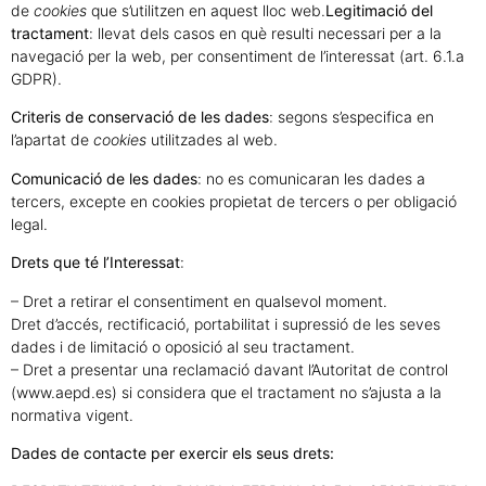
de
cookies
que s’utilitzen en aquest lloc web.
Legitimació del
tractament
: llevat dels casos en què resulti necessari per a la
navegació per la web, per consentiment de l’interessat (art. 6.1.a
GDPR).
Criteris de conservació de les dades
: segons s’especifica en
l’apartat de
cookies
utilitzades al web.
Comunicació de les dades
: no es comunicaran les dades a
tercers, excepte en cookies propietat de tercers o per obligació
legal.
Drets que té l’Interessat
:
– Dret a retirar el consentiment en qualsevol moment.
Dret d’accés, rectificació, portabilitat i supressió de les seves
dades i de limitació o oposició al seu tractament.
– Dret a presentar una reclamació davant l’Autoritat de control
(www.aepd.es) si considera que el tractament no s’ajusta a la
normativa vigent.
Dades de contacte per exercir els seus drets: