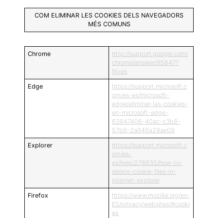
COM ELIMINAR LES COOKIES DELS NAVEGADORS
MÉS COMUNS
Chrome
http://support.google.com/
chrome/answer/95647?
hl=es
Edge
https://support.microsoft.c
om/es-es/microsoft-
edge/eliminar-las-cookies-
en-microsoft-edge-
63947406-40ac-c3b8-
57b9-2a946a29ae09
Explorer
https://support.microsoft.c
om/es-
es/help/278835/how-to-
delete-cookie-files-in-
internet-explorer
Firefox
https://www.mozilla.org/es-
ES/privacy/websites/#cooki
es