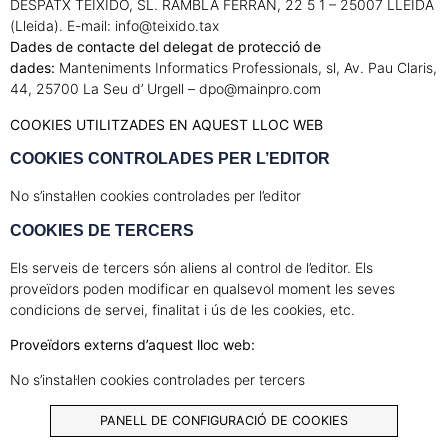
DESPATX TEIXIDO, SL.
RAMBLA FERRAN, 22 5 1 – 25007 LLEIDA
(Lleida). E-mail: info@teixido.tax
Dades de contacte del delegat de protecció de
dades:
Manteniments Informatics Professionals, sl, Av. Pau Claris,
44, 25700 La Seu d’ Urgell – dpo@mainpro.com
COOKIES UTILITZADES EN AQUEST LLOC WEB
COOKIES CONTROLADES PER L’EDITOR
No s’instal·len cookies controlades per l’editor
COOKIES DE TERCERS
Els serveis de tercers són aliens al control de l’editor. Els
proveïdors poden modificar en qualsevol moment les seves
condicions de servei, finalitat i ús de les cookies, etc.
Proveïdors externs d’aquest lloc web:
No s’instal·len cookies controlades per tercers
PANELL DE CONFIGURACIÓ DE COOKIES