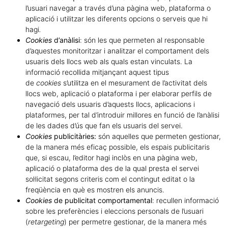
l’usuari navegar a través d’una pàgina web, plataforma o
aplicació i utilitzar les diferents opcions o serveis que hi
hagi
.
Cookies
d’anàlisi
: són les que permeten al responsable
d’aquestes monitoritzar i analitzar el comportament dels
usuaris dels llocs web als quals estan vinculats. La
informació recollida mitjançant aquest tipus
de
cookies
s’utilitza en el mesurament de l’activitat dels
llocs web, aplicació o plataforma i per elaborar perfils de
navegació dels usuaris d’aquests llocs, aplicacions i
plataformes, per tal d’introduir millores en funció de l’anàlisi
de les dades d’ús que fan els usuaris del servei.
Cookies
publicitàries:
són aquelles que permeten gestionar,
de la manera més eficaç possible, els espais publicitaris
que, si escau, l’editor hagi inclòs en una pàgina web,
aplicació o plataforma des de la qual presta el servei
sol·licitat segons criteris com el contingut editat o la
freqüència en què es mostren els anuncis.
Cookies
de publicitat comportamental
: recullen informació
sobre les preferències i eleccions personals de l’usuari
(
retargeting
) per permetre gestionar, de la manera més