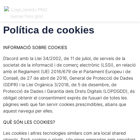
Política de cookies
Registrar
Català
ió
INFORMACIÓ SOBRE COOKIES
D’acord amb la Llei 34/2002, de 11 de juliol, de serveis de la
societat de la informació i de comerç electrònic (LSSI), en relació
amb el Reglament (UE) 2016/679 de el Parlament Europeu i de
Consell, de 27 de abril de 2016, General de Protecció de Dades
(GDPR) i la Llei Orgànica 3/2018, de 5 de desembre, de
Protecció de Dades i Garantia dels Drets Digitals (LOPDGDD), és
obligat obtenir el consentiment exprés de l’usuari de totes les
pàgines web que fan servir cookies prescindibles, abans que
aquest navegui per elles.
QUÈ SÓN LES COOKIES?
Les
cookies
i altres tecnologies similars com ara local shared
objects, flash
cookies
o píxels, són eines emprades pels servidors