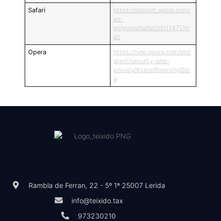
Safari
https://support.apple.com/
es-
es/guide/safari/sfri11471/m
ac
Opera
https://help.opera.com/en/l
atest/security-and-
privacy/#clearBrowsingDat
a
Rambla de Ferran, 22 - 5º 1ª 25007 Lerida
info@teixido.tax
973230210