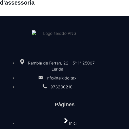
d'assessoria
Rambla de Ferran, 22 - 5º 1ª 25007
Lerida
info@teixido.tax
973230210
Pàgines
Inici