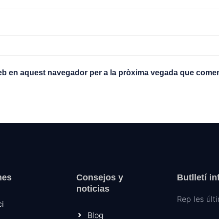
web en aquest navegador per a la pròxima vegada que comen
nes
Consejos y
Butlletí i
noticias
Rep les últ
ci
Blog