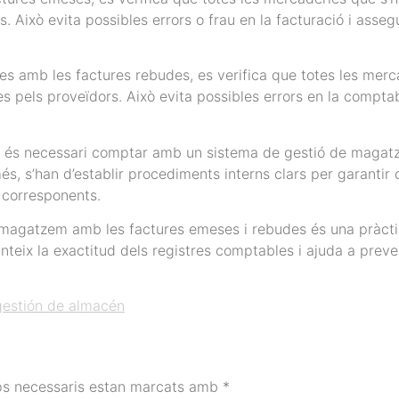
s. Això evita possibles errors o frau en la facturació i ass
des amb les factures rebudes, es verifica que totes les merc
pels proveïdors. Això evita possibles errors en la comptab
 és necessari comptar amb un sistema de gestió de magatze
s, s’han d’establir procediments interns clars per garantir q
 corresponents.
l magatzem amb les factures emeses i rebudes és una pràctic
eix la exactitud dels registres comptables i ajuda a preveni
gestión de almacén
ps necessaris estan marcats amb
*