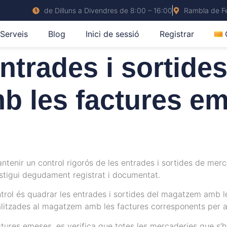
de Dilluns a Divendres de 8:00 – 16:00
Rambla de Fe
Serveis
Blog
Inici de sessió
Registrar
ntrades i sortides
 les factures em
tenir un control rigorós de les entrades i sortides de mer
stigui degudament registrat i documentat.
trol és quadrar les entrades i sortides del magatzem amb le
ealitzades al magatzem amb les factures corresponents per 
ctures emeses, es verifica que totes les mercaderies que s