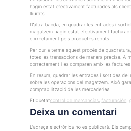
hagin estat efectivament facturades als client
lliurats.
D’altra banda, en quadrar les entrades i sorti
magatzem hagin estat efectivament facturades 
correctament pels productes rebuts.
Per dur a terme aquest procés de quadratura,
totes les transaccions de manera precisa. A mé
correctament i es comparen amb les factures
En resum, quadrar les entrades i sortides de
sobre les operacions del magatzem. Això garant
comptabilització de les mercaderies.
Etiquetat
control de mercancías
,
facturación
,
Deixa un comentari
L'adreça electrònica no es publicarà.
Els cam