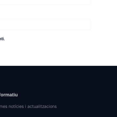
ti.
nformatiu
imes notícies i actualitzacions