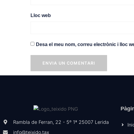
Lloc web
Desa el meu nom, correu electrònic i lloc 
Pàgi
Rambla de Ferran, 22 - 5º 1ª 25007 Lerida
Ini
info@teixido.tax