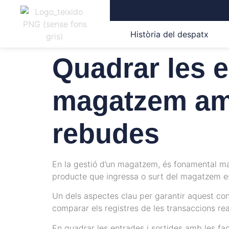
Història del despatx
Quadrar les e
magatzem amb
rebudes
En la gestió d’un magatzem, és fonamental man
producte que ingressa o surt del magatzem e
Un dels aspectes clau per garantir aquest con
comparar els registres de les transaccions r
En quadrar les entrades i sortides amb les fa