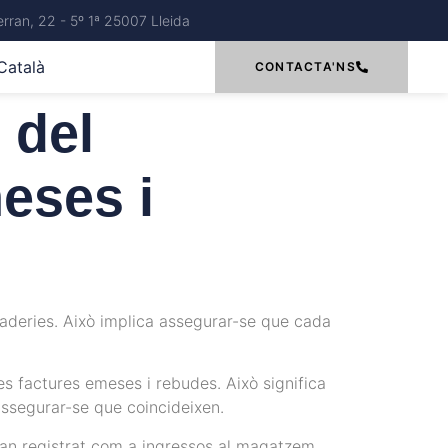
rran, 22 - 5º 1ª 25007 Lleida
Català
CONTACTA'NS
 del
eses i
caderies. Això implica assegurar-se que cada
s factures emeses i rebudes. Això significa
assegurar-se que coincideixen.
’han registrat com a ingressos al magatzem