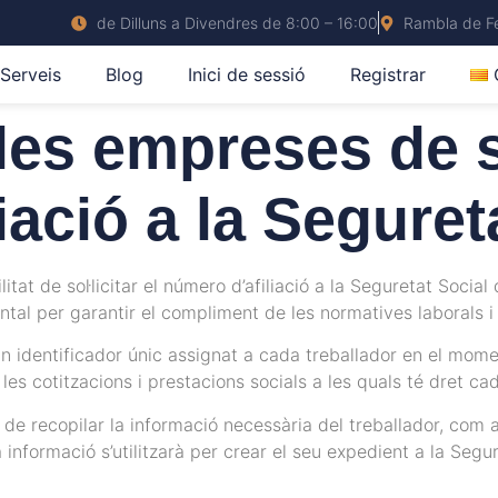
de Dilluns a Divendres de 8:00 – 16:00
Rambla de Fe
Serveis
Blog
Inici de sessió
Registrar
les empreses de so
iació a la Seguret
at de sol·licitar el número d’afiliació a la Seguretat Social 
al per garantir el compliment de les normatives laborals i 
 un identificador únic assignat a cada treballador en el mom
les cotitzacions i prestacions socials a les quals té dret ca
 ha de recopilar la informació necessària del treballador, co
 informació s’utilitzarà per crear el seu expedient a la Segure