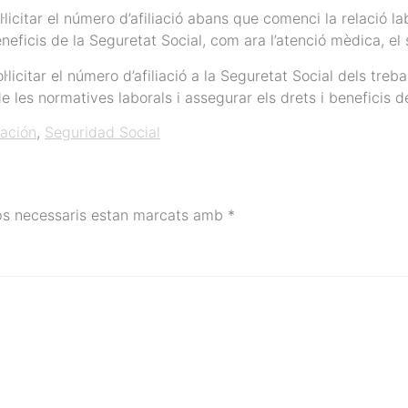
licitar el número d’afiliació abans que comenci la relació l
eficis de la Seguretat Social, com ara l’atenció mèdica, el su
·licitar el número d’afiliació a la Seguretat Social dels tre
e les normatives laborals i assegurar els drets i beneficis d
iación
,
Seguridad Social
ps necessaris estan marcats amb
*