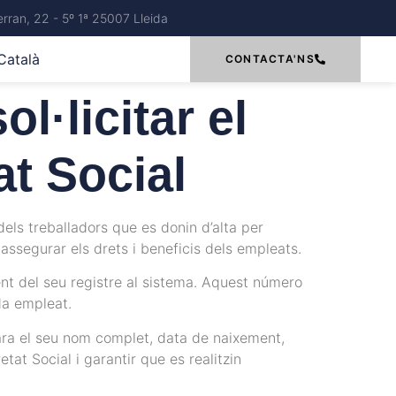
rran, 22 - 5º 1ª 25007 Lleida
Català
CONTACTA'NS
l·licitar el
at Social
dels treballadors que es donin d’alta per
assegurar els drets i beneficis dels empleats.
ent del seu registre al sistema. Aquest número
da empleat.
m ara el seu nom complet, data de naixement,
tat Social i garantir que es realitzin