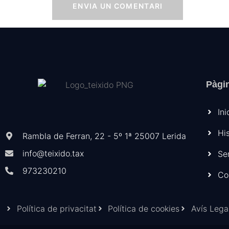
Pàgi
Ini
Hi
Rambla de Ferran, 22 - 5º 1ª 25007 Lerida
info@teixido.tax
Se
973230210
Co
Política de privacitat
Política de cookies
Avís Lega