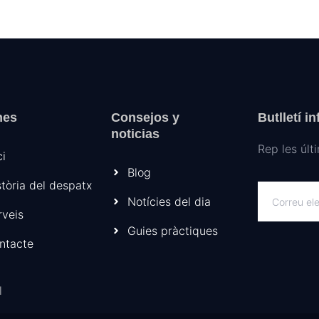
nes
Consejos y
Butlletí i
noticias
Rep les últ
ci
Blog
stòria del despatx
Notícies del dia
rveis
Guies pràctiques
ntacte
l