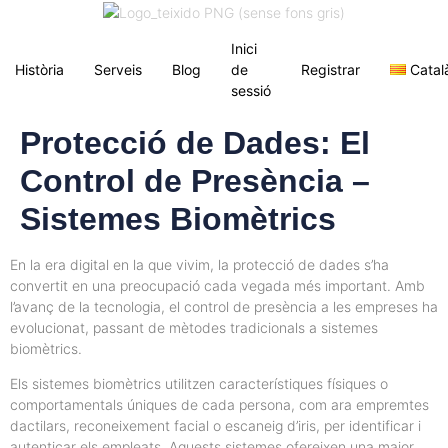
Inici
Història
Serveis
Blog
de
Registrar
Catal
sessió
Protecció de Dades: El
Control de Presència –
Sistemes Biomètrics
En la era digital en la que vivim, la protecció de dades s’ha
convertit en una preocupació cada vegada més important. Amb
l’avanç de la tecnologia, el control de presència a les empreses ha
evolucionat, passant de mètodes tradicionals a sistemes
biomètrics.
Els sistemes biomètrics utilitzen característiques físiques o
comportamentals úniques de cada persona, com ara empremtes
dactilars, reconeixement facial o escaneig d’iris, per identificar i
autenticar els empleats. Aquests sistemes ofereixen una major