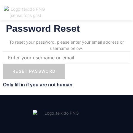
Password Reset
Registrar
Català
ió
To reset your password, please enter your email address or
username below.
Only fill in if you are not human