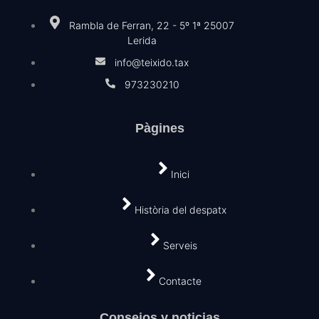
Rambla de Ferran, 22 - 5º 1ª 25007
Lerida
info@teixido.tax
973230210
Pàgines
Inici
Història del despatx
Serveis
Contacte
Consejos y noticias