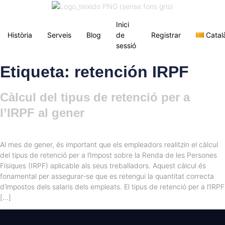
Inici
Història
Serveis
Blog
de
Registrar
Catal
sessió
Etiqueta:
retención IRPF
Càlcul del tipus de retenció per a
l’IRPF al gener
Al mes de gener, és important que els empleadors realitzin el càlcul
del tipus de retenció per a l’Impost sobre la Renda de les Persones
Físiques (IRPF) aplicable als seus treballadors. Aquest càlcul és
fonamental per assegurar-se que es retengui la quantitat correcta
d’impostos dels salaris dels empleats. El tipus de retenció per a l’IRPF
[…]