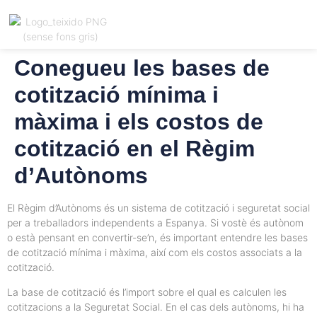
Conegueu les bases de
Registrar
Català
ió
cotització mínima i
màxima i els costos de
cotització en el Règim
d’Autònoms
El Règim d’Autònoms és un sistema de cotització i seguretat social
per a treballadors independents a Espanya. Si vostè és autònom
o està pensant en convertir-se’n, és important entendre les bases
de cotització mínima i màxima, així com els costos associats a la
cotització.
La base de cotització és l’import sobre el qual es calculen les
cotitzacions a la Seguretat Social. En el cas dels autònoms, hi ha