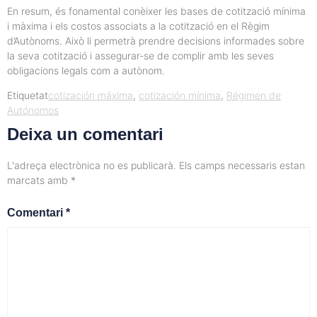
En resum, és fonamental conèixer les bases de cotització mínima
i màxima i els costos associats a la cotització en el Règim
d’Autònoms. Això li permetrà prendre decisions informades sobre
la seva cotització i assegurar-se de complir amb les seves
obligacions legals com a autònom.
Etiquetat
cotización máxima
,
cotización mínima
,
Régimen de
Autónomos
Deixa un comentari
L'adreça electrònica no es publicarà.
Els camps necessaris estan
marcats amb
*
Comentari
*