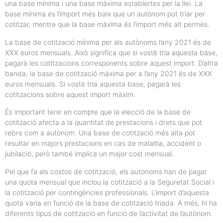
una base mínima i una base màxima establertes per la llei. La
base mínima és l’import més baix que un autònom pot triar per
cotitzar, mentre que la base màxima és l’import més alt permès.
La base de cotització mínima per als autònoms l’any 2021 és de
XXX euros mensuals. Això significa que si vostè tria aquesta base,
pagarà les cotitzacions corresponents sobre aquest import. D’altra
banda, la base de cotització màxima per a l’any 2021 és de XXX
euros mensuals. Si vostè tria aquesta base, pagarà les
cotitzacions sobre aquest import màxim.
És important tenir en compte que la elecció de la base de
cotització afecta a la quantitat de prestacions i drets que pot
rebre com a autònom. Una base de cotització més alta pot
resultar en majors prestacions en cas de malaltia, accident o
jubilació, però també implica un major cost mensual.
Pel que fa als costos de cotització, els autònoms han de pagar
una quota mensual que inclou la cotització a la Seguretat Social i
la cotització per contingències professionals. L’import d’aquesta
quota varia en funció de la base de cotització triada. A més, hi ha
diferents tipus de cotització en funció de l’activitat de l’autònom.