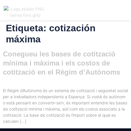
Etiqueta:
cotización
Registrar
Català
ió
máxima
Conegueu les bases de cotització
mínima i màxima i els costos de
cotització en el Règim d’Autònoms
El Règim d’Autònoms és un sistema de cotització i seguretat social
per a treballadors independents a Espanya. Si vostè és autònom
o està pensant en convertir-se’n, és important entendre les bases
de cotització mínima i màxima, així com els costos associats a la
cotització. La base de cotització és l’import sobre el qual es
calculen […]