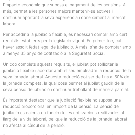
l’impacte econòmic que suposa el pagament de les pensions. A
més, permet a les persones majors mantenir-se actives i
continuar aportant la seva experiència i coneixement al mercat
laboral.
Per accedir a la jubilació flexible, és necessari complir amb cert
requisits establerts per la legislació vigent. En primer lloc, cal
haver assolit l’edat legal de jubilació. A més, s’ha de comptar amb
almenys 35 anys de cotització a la Seguretat Social.
Un cop complets aquests requisits, el jubilat pot sol·licitar la
jubilació flexible i acordar amb el seu empleador la reducció de la
seva jornada laboral. Aquesta reducció pot ser de fins al 50% de
la jornada completa, la qual cosa permet al jubilat gaudir de la
seva pensió de jubilació i continuar treballant de manera parcial.
És important destacar que la jubilació flexible no suposa una
reducció proporcional en l’import de la pensió. La pensió de
jubilació es calcula en funció de les cotitzacions realitzades al
llarg de la vida laboral, pel que la reducció de la jornada laboral
no afecta al càlcul de la pensió.