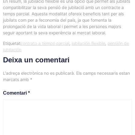
En resum, la jubilació flexible és una opció que permet als jubilats
compatibilitzar la seva pensió de jubilació amb un contracte a
temps parcial. Aquesta modalitat ofereix beneficis tant per als
jubilats com per a l’economia del país, ja que fomenta la
prolongació de la vida laboral i permet a les persones majors
seguir aportant la seva experiència al mercat laboral.
Etiquetat
contrato a tiempo parcial
,
jubilación flexible
,
pensión de
jubilación
Deixa un comentari
L'adreça electrònica no es publicarà.
Els camps necessaris estan
marcats amb
*
Comentari
*