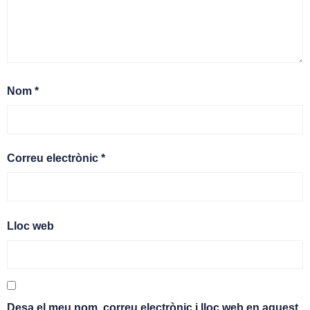
Nom
*
Correu electrònic
*
Lloc web
Desa el meu nom, correu electrònic i lloc web en aquest