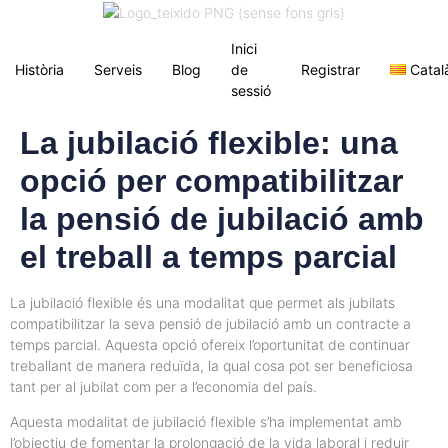
Inici
Història
Serveis
Blog
de
Registrar
Catal
sessió
La jubilació flexible: una
opció per compatibilitzar
la pensió de jubilació amb
el treball a temps parcial
La jubilació flexible és una modalitat que permet als jubilats
compatibilitzar la seva pensió de jubilació amb un contracte a
temps parcial. Aquesta opció ofereix l’oportunitat de continuar
treballant de manera reduïda, la qual cosa pot ser beneficiosa
tant per al jubilat com per a l’economia del país.
Aquesta modalitat de jubilació flexible s’ha implementat amb
l’objectiu de fomentar la prolongació de la vida laboral i reduir