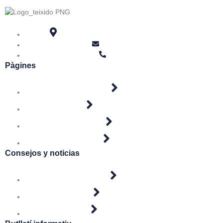
Rambla de Ferran, 22 - 5º 1ª 25007 Lerida
info@teixido.tax
973230210
Pàgines
Inici
Història del despatx
Serveis
Contacte
Consejos y noticias
Blog
Notícies del dia
Guies pràctiques