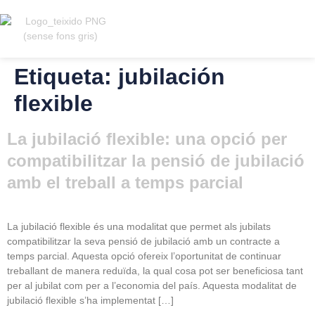
Etiqueta:
jubilación
Registrar
Català
flexible
La jubilació flexible: una opció per
compatibilitzar la pensió de jubilació
amb el treball a temps parcial
La jubilació flexible és una modalitat que permet als jubilats
compatibilitzar la seva pensió de jubilació amb un contracte a
temps parcial. Aquesta opció ofereix l’oportunitat de continuar
treballant de manera reduïda, la qual cosa pot ser beneficiosa tant
per al jubilat com per a l’economia del país. Aquesta modalitat de
jubilació flexible s’ha implementat […]