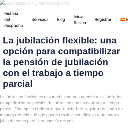
Historia
Iniciar
del
Servicios
Blog
Registrar
E
Sesión
despacho
La jubilación flexible: una
opción para compatibilizar
la pensión de jubilación
con el trabajo a tiempo
parcial
La jubilación flexible es una modalidad que permite a los jubilados
compatibilizar su pensión de jubilación con un contrato a tiempo
parcial. Esta opción brinda la oportunidad de seguir trabajando de
manera reducida, lo que puede resultar beneficioso tanto para el
jubilado como para la economía del país.