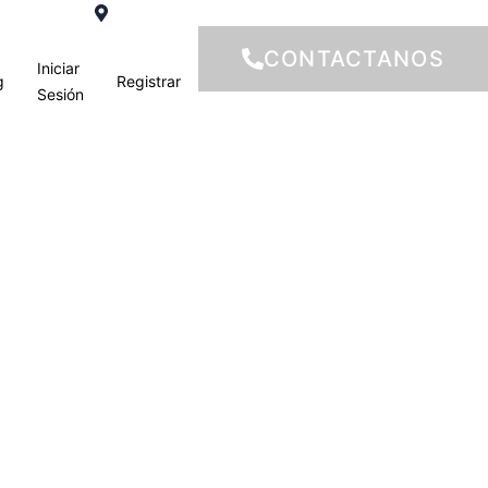
:00 – 16:00
Rambla de Ferran, 22 - 5º 1ª 25007 Lerida
CONTACTANOS
Iniciar
g
Registrar
Español
Sesión