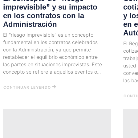
imprevisible” y su impacto
cot
en los contratos con la
y lo
Administración
en 
Aut
El "riesgo imprevisible" es un concepto
fundamental en los contratos celebrados
El Ré
con la Administración, ya que permite
cotiza
restablecer el equilibrio económico entre
trabaj
las partes en situaciones imprevistas. Este
usted
concepto se refiere a aquellos eventos o...
conver
las ba
CONTINUAR LEYENDO
CONTI