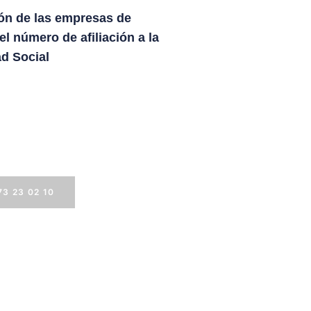
ón de las empresas de
 el número de afiliación a la
d Social
de en contactar con
ros
73 23 02 10