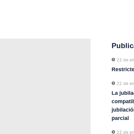
Public
22 de e
Restrict
22 de e
La jubila
compatib
jubilació
parcial
22 de e