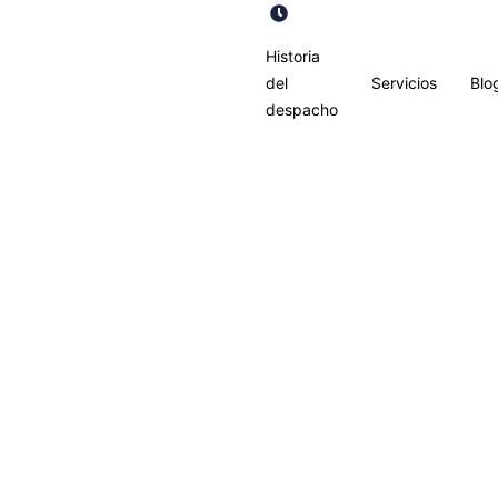
de Lunes a Viernes de 8
Historia
del
Servicios
Blo
despacho
Blog