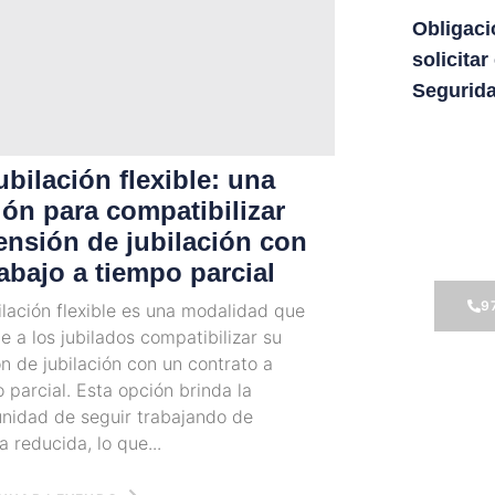
Obligaci
solicitar
Segurida
ubilación flexible: una
ón para compatibilizar
No du
ensión de jubilación con
nosot
rabajo a tiempo parcial
9
ilación flexible es una modalidad que
e a los jubilados compatibilizar su
n de jubilación con un contrato a
 parcial. Esta opción brinda la
nidad de seguir trabajando de
 reducida, lo que...