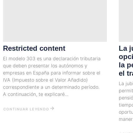
Restricted content
La j
opci
El modelo 303 es una declaración tributaria
la p
que deben presentar los autónomos y
el t
empresas en España para informar sobre el
IVA (Impuesto sobre el Valor Añadido)
La jub
correspondiente a un determinado período.
permit
A continuación, te explicaré...
pensió
tiempo
CONTINUAR LEYENDO
oportu
manera