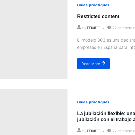
Guies pràctiques
Restricted content
by
TEIXIDO
22 de enero 
El modelo 303 es una declara
empresas en España para info
Read More
Guies pràctiques
La jubilación flexible: u
jubilación con el trabajo 
by
TEIXIDO
22 de enero 