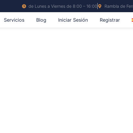
de Lunes a Viernes de 8:00 – 16:00
Rambla de Ferr
Servicios
Blog
Iniciar Sesión
Registrar
TORIA DEL DESPACHO