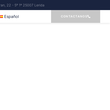
an, 22 - 5º 1ª 25007 Lerida
Español
CONTACTANOS