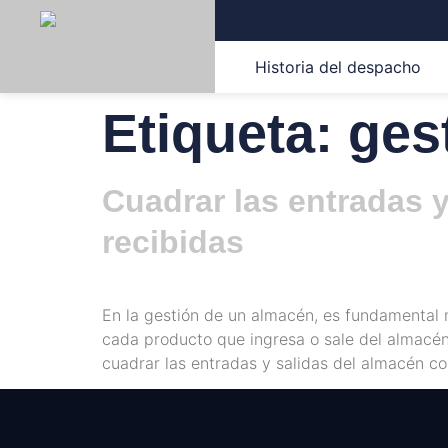
Historia del despacho
Etiqueta:
ges
Cuadrar las entradas y
recibidas
En la gestión de un almacén, es fundamental 
cada producto que ingresa o sale del almacén
cuadrar las entradas y salidas del almacén co