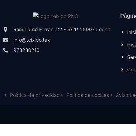
Págin
Rambla de Ferran, 22 - 5º 1ª 25007 Lerida
Inic
info@teixido.tax
His
973230210
Ser
Con
Política de privacidad
Política de cookies
Aviso Le