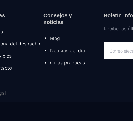
as
Consejos y
Boletín inf
noticias
Recibe las úl
io
Blog
toria del despacho
Noticias del día
vicios
Guías prácticas
tacto
gal