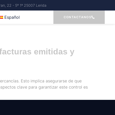
an, 22 - 5º 1ª 25007 Lerida
Español
CONTACTANOS
facturas emitidas y
mercancías. Esto implica asegurarse de que
pectos clave para garantizar este control es