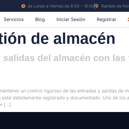
de Lunes a Viernes de 8:00 – 16:00
Rambla de Ferr
Servicios
Blog
Iniciar Sesión
Registrar
tión de almacén
 salidas del almacén con las 
mantener un control riguroso de las entradas y salidas de 
 esté debidamente registrado y documentado. Uno de los as
n […]