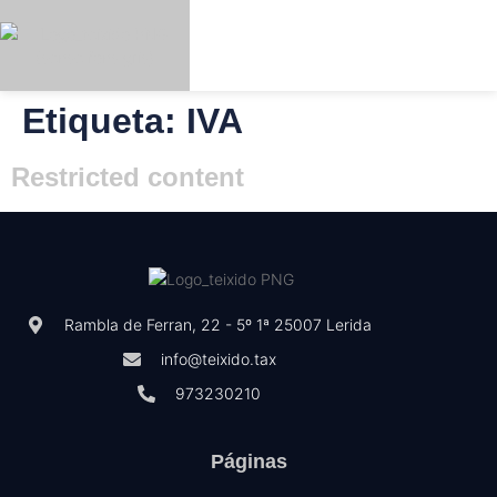
Etiqueta:
IVA
niciar
Registrar
Español
Sesión
Restricted content
Rambla de Ferran, 22 - 5º 1ª 25007 Lerida
info@teixido.tax
973230210
Páginas