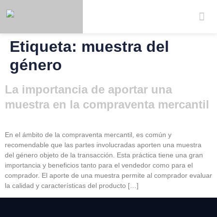
Etiqueta:
muestra del
ciar
Registrar
Español
sión
género
La importancia de aportar una
muestra en la compraventa mercantil
En el ámbito de la compraventa mercantil, es común y
recomendable que las partes involucradas aporten una muestra
del género objeto de la transacción. Esta práctica tiene una gran
importancia y beneficios tanto para el vendedor como para el
comprador. El aporte de una muestra permite al comprador evaluar
la calidad y características del producto […]