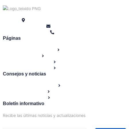
Rambla de Ferran, 22 - 5º 1ª 25007 Lerida
info@teixido.tax
973230210
Páginas
Inicio
Historia del despacho
Servicios
Contacto
Consejos y noticias
Blog
Noticias del día
Guías prácticas
Boletín informativo
Recibe las últimas noticias y actualizaciones