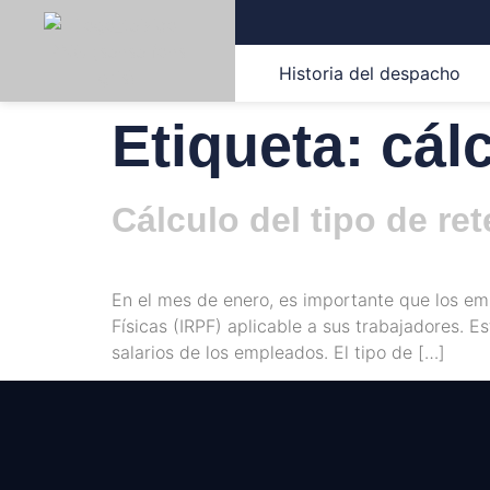
Historia del despacho
Etiqueta:
cál
Cálculo del tipo de re
En el mes de enero, es importante que los emp
Físicas (IRPF) aplicable a sus trabajadores. 
salarios de los empleados. El tipo de […]