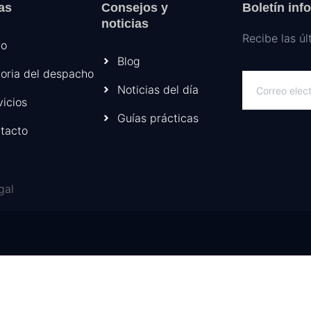
as
Consejos y
Boletín inf
noticias
Recibe las úl
io
Blog
toria del despacho
Noticias del día
vicios
Guías prácticas
tacto
gal