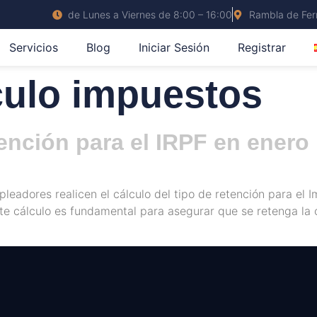
de Lunes a Viernes de 8:00 – 16:00
Rambla de Ferr
Servicios
Blog
Iniciar Sesión
Registrar
culo impuestos
tención para el IRPF en enero
leadores realicen el cálculo del tipo de retención para el 
Este cálculo es fundamental para asegurar que se retenga la