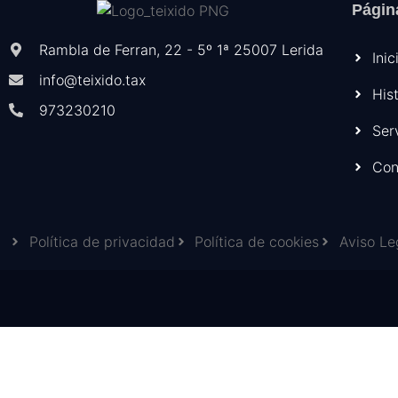
Págin
Rambla de Ferran, 22 - 5º 1ª 25007 Lerida
Inic
info@teixido.tax
His
973230210
Ser
Con
Política de privacidad
Política de cookies
Aviso Le