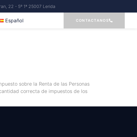
an, 22 - 5º 1ª 25007 Lerida
Español
CONTACTANOS
Impuesto sobre la Renta de las Personas
 cantidad correcta de impuestos de los