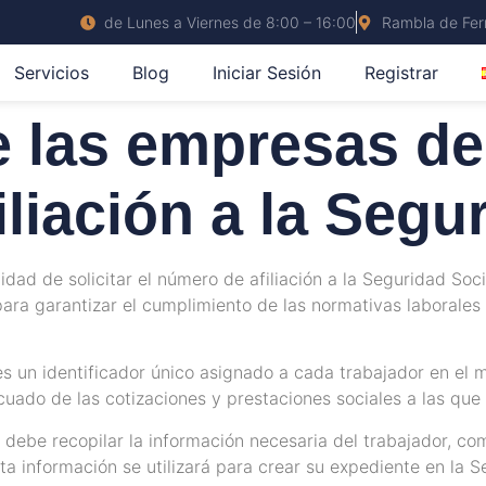
de Lunes a Viernes de 8:00 – 16:00
Rambla de Ferr
Servicios
Blog
Iniciar Sesión
Registrar
 las empresas de s
liación a la Segu
dad de solicitar el número de afiliación a la Seguridad Soc
ara garantizar el cumplimiento de las normativas laborales 
 es un identificador único asignado a cada trabajador en el 
cuado de las cotizaciones y prestaciones sociales a las qu
esa debe recopilar la información necesaria del trabajador, 
sta información se utilizará para crear su expediente en la S