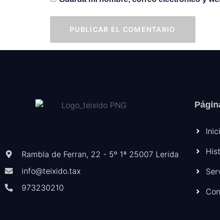
Págin
Inic
His
Rambla de Ferran, 22 - 5º 1ª 25007 Lerida
info@teixido.tax
Ser
973230210
Con