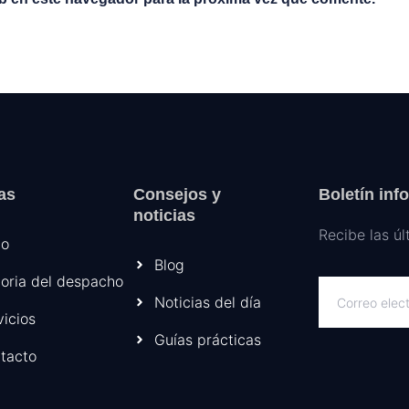
as
Consejos y
Boletín inf
noticias
Recibe las úl
io
Blog
toria del despacho
Noticias del día
vicios
Guías prácticas
tacto